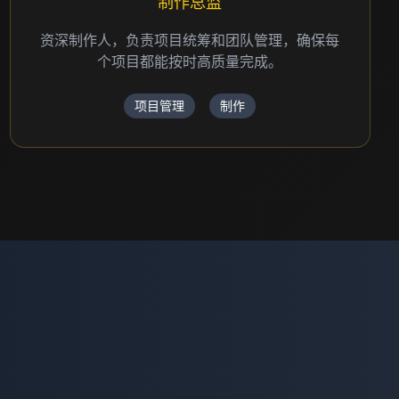
资深编剧
深耕行业三十余载，笔下有多部获奖作品，兼具
艺术洞察与市场判断，擅于塑造鲜活人物、构建
动人故事，是业内备受尊敬的创作力量。
前期策划
编剧